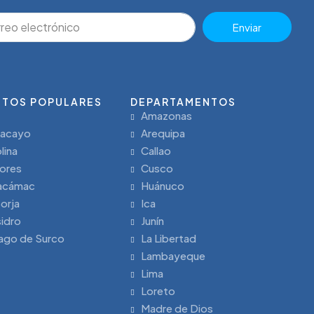
Enviar
ITOS POPULARES
DEPARTAMENTOS
Amazonas
lacayo
Arequipa
lina
Callao
lores
Cusco
acámac
Huánuco
orja
Ica
sidro
Junín
ago de Surco
La Libertad
Lambayeque
Lima
Loreto
Madre de Dios