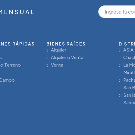
 MENSUAL
NES RÁPIDAS
BIENES RAÍCES
DISTR
Alquiler
ASIA
s
Alquiler o Venta
Chac
o Terreno
Venta
La Mo
Miraf
 Campo
Pach
San B
San I
Santi