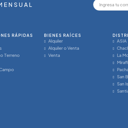
 MENSUAL
NES RÁPIDAS
BIENES RAÍCES
DISTR
Alquiler
ASIA
s
Alquiler o Venta
Chac
o Terreno
Venta
La Mo
Miraf
 Campo
Pach
San B
San I
Santi