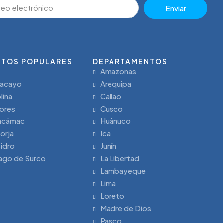
Enviar
ITOS POPULARES
DEPARTAMENTOS
Amazonas
lacayo
Arequipa
lina
Callao
lores
Cusco
acámac
Huánuco
orja
Ica
sidro
Junín
ago de Surco
La Libertad
Lambayeque
Lima
Loreto
Madre de Dios
Pasco