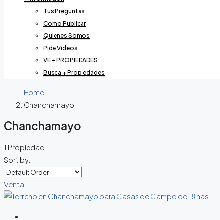
Tus Preguntas
Como Publicar
Quienes Somos
Pide Videos
VE + PROPIEDADES
Busca + Propiedades
Home
Chanchamayo
Chanchamayo
1 Propiedad
Sort by:
Venta