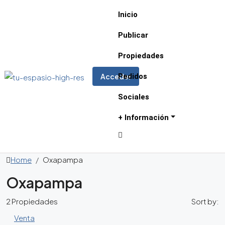
Inicio
Publicar
Propiedades
Pedidos
Acceder
Sociales
+ Información
Home
Oxapampa
Oxapampa
2 Propiedades
Sort by:
Venta