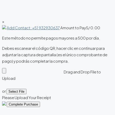
×
Add Contact: +51 932930637
Amount to Pay
S/
0.00
Este método no permite pagos mayores a 500 por día.
Debes escanear el código QR, hacer clic en continuar para
adjuntar la captura de pantalla (es el único comprobante de
pago) y podrás completar la compra.
Drag and Drop File to
Upload
or
Select File
Please Upload Your Receipt