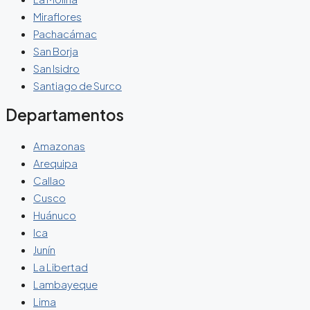
Miraflores
Pachacámac
San Borja
San Isidro
Santiago de Surco
Departamentos
Amazonas
Arequipa
Callao
Cusco
Huánuco
Ica
Junín
La Libertad
Lambayeque
Lima