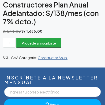
Constructores Plan Anual
Adelantado: S/138/mes (con
7% dcto.)
S/
1,776.00
S/
1,656.00
Procede a Inscribirte
SKU:
CAA
Categoría:
Constructor Anual
INSCRÍBETE A LA NEWSLETTER
MENSUAL
Enviar