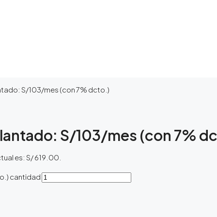
antado: S/103/mes (con 7% dcto.)
elantado: S/103/mes (con 7% dc
ctual es: S/ 619.00.
o.) cantidad