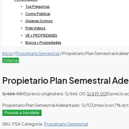
Tus Preguntas
Como Publicar
Quienes Somos
Pide Videos
VE + PROPIEDADES
Busca + Propiedades
Inicio
/
Propietario Semestral
/ Propietario Plan Semestral Adel
¡Oferta!
Propietario Plan Semestral Ad
S/
666.00
El precio original era: S/ 666.00.
S/
619.00
El precio a
Propietario Plan Semestral Adelantado: S/103/mes (con 7% dct
Procede a Inscribirte
SKU:
PSA
Categoría:
Propietario Semestral