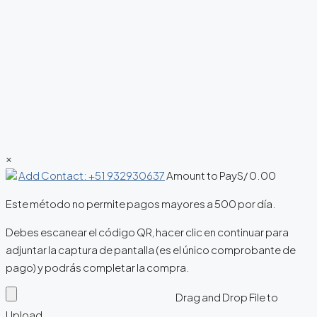
×
Add Contact: +51 932930637
Amount to Pay
S/
0.00
Este método no permite pagos mayores a 500 por día.
Debes escanear el código QR, hacer clic en continuar para
adjuntar la captura de pantalla (es el único comprobante de
pago) y podrás completar la compra.
Drag and Drop File to
Upload