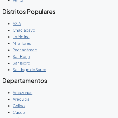
Venta
Distritos Populares
ASIA
Chaclacayo
La Molina
Miraflores
Pachacámac
San Borja
San Isidro
Santiago de Surco
Departamentos
Amazonas
Arequipa
Callao
Cusco