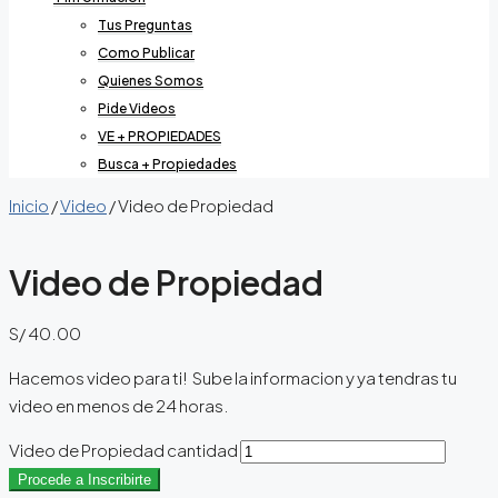
Tus Preguntas
Como Publicar
Quienes Somos
Pide Videos
VE + PROPIEDADES
Busca + Propiedades
Inicio
/
Video
/ Video de Propiedad
Video de Propiedad
S/
40.00
Hacemos video para ti! Sube la informacion y ya tendras tu
video en menos de 24 horas.
Video de Propiedad cantidad
Procede a Inscribirte