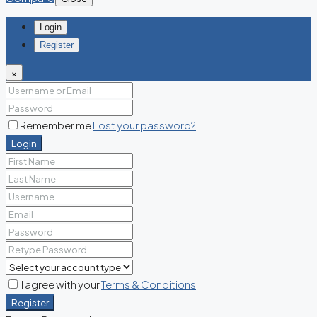
Login
Register
×
Remember me
Lost your password?
Login
I agree with your
Terms & Conditions
Register