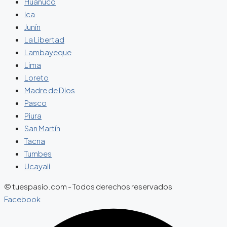
Huánuco
Ica
Junín
La Libertad
Lambayeque
Lima
Loreto
Madre de Dios
Pasco
Piura
San Martín
Tacna
Tumbes
Ucayali
© tuespasio.com - Todos derechos reservados
Facebook