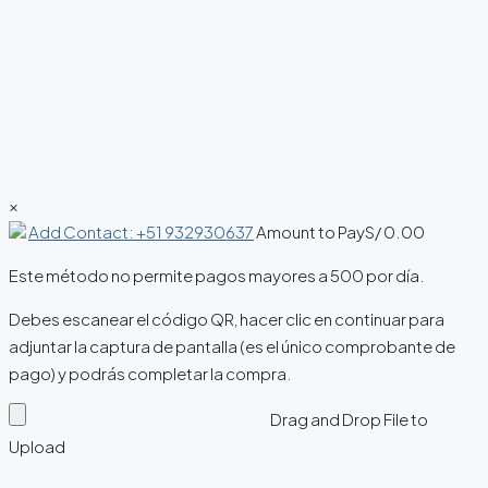
×
Add Contact: +51 932930637
Amount to Pay
S/
0.00
Este método no permite pagos mayores a 500 por día.
Debes escanear el código QR, hacer clic en continuar para
adjuntar la captura de pantalla (es el único comprobante de
pago) y podrás completar la compra.
Drag and Drop File to
Upload