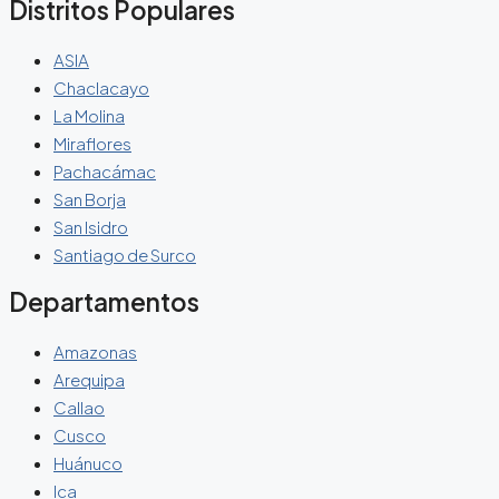
Distritos Populares
ASIA
Chaclacayo
La Molina
Miraflores
Pachacámac
San Borja
San Isidro
Santiago de Surco
Departamentos
Amazonas
Arequipa
Callao
Cusco
Huánuco
Ica