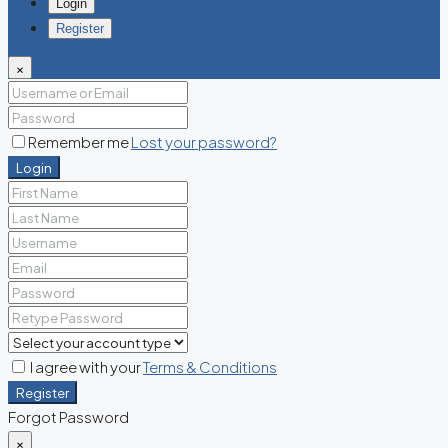
Login
Register
×
Remember me
Lost your password?
Login
I agree with your
Terms & Conditions
Register
Forgot Password
×