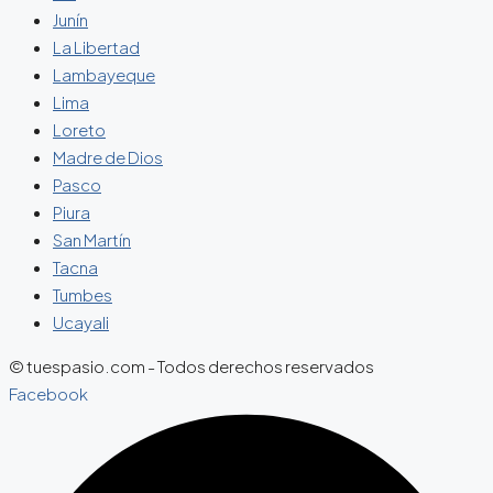
Junín
La Libertad
Lambayeque
Lima
Loreto
Madre de Dios
Pasco
Piura
San Martín
Tacna
Tumbes
Ucayali
© tuespasio.com - Todos derechos reservados
Facebook