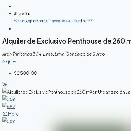
Share on:
WhatsApp
Pinterest
Facebook
X
LinkedIn
Email
Alquiler de Exclusivo Penthouse de 260 
Jiron Trinitarias 304, Lima, Lima, Santiago de Surco
Alquiler
$2,500.00
25
22 More