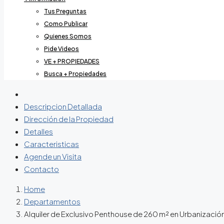
Tus Preguntas
Como Publicar
Quienes Somos
Pide Videos
VE + PROPIEDADES
Busca + Propiedades
Descripcion Detallada
Dirección de la Propiedad
Detalles
Caracteristicas
Agende un Visita
Contacto
Home
Departamentos
Alquiler de Exclusivo Penthouse de 260 m² en Urbanizació