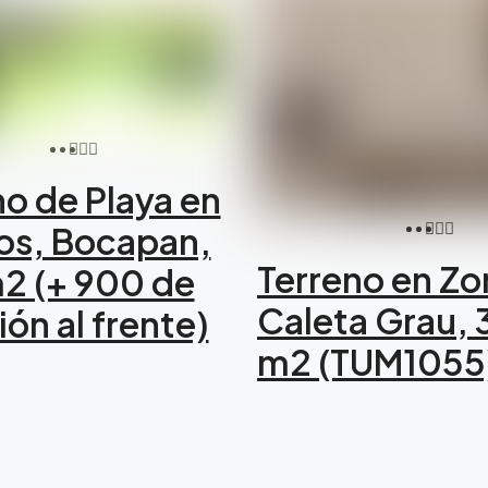
no de Playa en
tos, Bocapan,
Terreno en Zor
2 (+ 900 de
Caleta Grau, 
ón al frente)
m2 (TUM1055