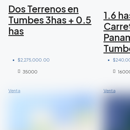
Dos Terrenos en
1.6 ha
Tumbes 3has + 0.5
Carre
has
Panam
Tumb
$2,275,000.00
$240,0
35000
1600
Venta
Venta