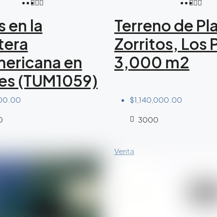
s en la
Terreno de Pl
tera
Zorritos, Los 
ericana en
3,000 m2
es (TUM1059)
00.00
$1,140,000.00
0
3000
Venta