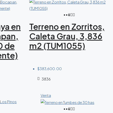
aya en
Terreno en Zorritos,
apan,
Caleta Grau, 3,836
0 de
m2 (TUM1055)
ente)
$383,600.00
3836
Venta