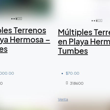
ples Terrenos
Múltiples Ter
aya Hermosa –
en Playa Her
es
Tumbes
,000.00
$70.00
0
318600
Venta