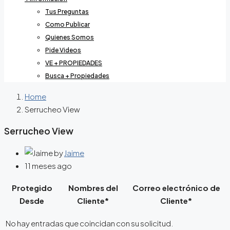
Tus Preguntas
Como Publicar
Quienes Somos
Pide Videos
VE + PROPIEDADES
Busca + Propiedades
Home
Serrucheo View
Serrucheo View
by
Jaime
11 meses ago
Protegido
Nombres del
Correo electrónico de
Desde
Cliente*
Cliente*
No hay entradas que coincidan con su solicitud.