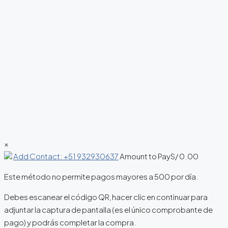
×
Add Contact: +51 932930637
Amount to Pay
S/
0.00
Este método no permite pagos mayores a 500 por día.
Debes escanear el código QR, hacer clic en continuar para
adjuntar la captura de pantalla (es el único comprobante de
pago) y podrás completar la compra.