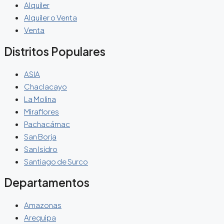
Alquiler
Alquiler o Venta
Venta
Distritos Populares
ASIA
Chaclacayo
La Molina
Miraflores
Pachacámac
San Borja
San Isidro
Santiago de Surco
Departamentos
Amazonas
Arequipa