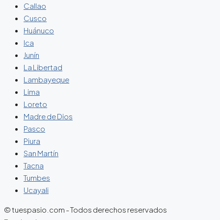
Callao
Cusco
Huánuco
Ica
Junín
La Libertad
Lambayeque
Lima
Loreto
Madre de Dios
Pasco
Piura
San Martín
Tacna
Tumbes
Ucayali
© tuespasio.com - Todos derechos reservados