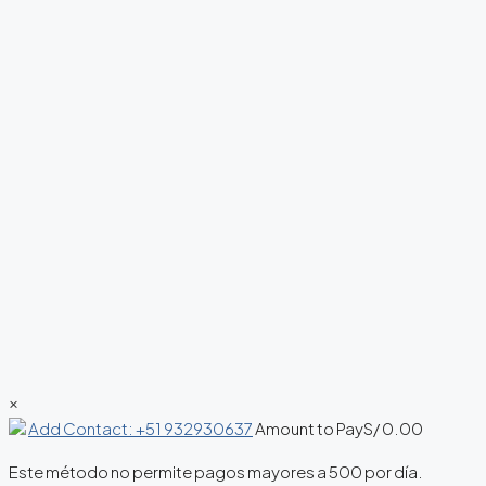
×
Add Contact: +51 932930637
Amount to Pay
S/
0.00
Este método no permite pagos mayores a 500 por día.