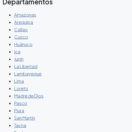
Departamentos
Amazonas
Arequipa
Callao
Cusco
Huánuco
Ica
Junín
La Libertad
Lambayeque
Lima
Loreto
Madre de Dios
Pasco
Piura
San Martín
Tacna