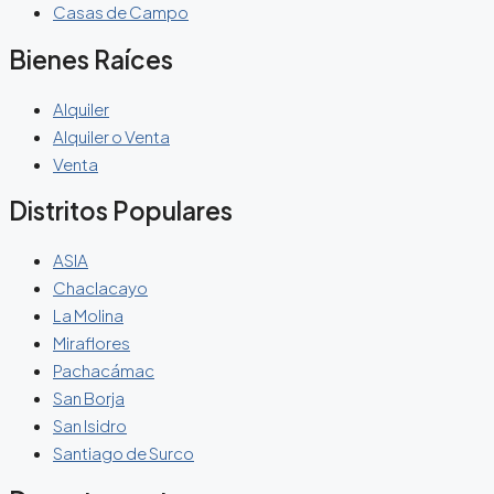
Casas de Campo
Bienes Raíces
Alquiler
Alquiler o Venta
Venta
Distritos Populares
ASIA
Chaclacayo
La Molina
Miraflores
Pachacámac
San Borja
San Isidro
Santiago de Surco