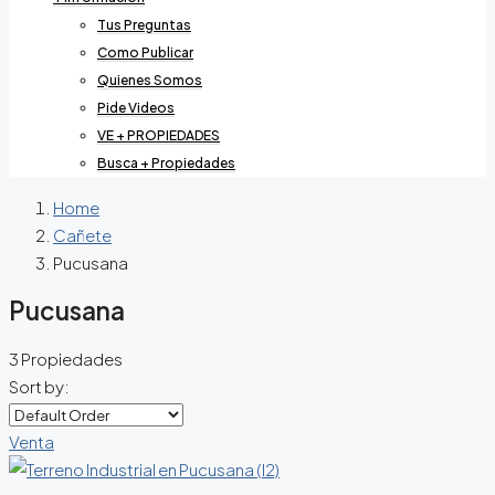
Tus Preguntas
Como Publicar
Quienes Somos
Pide Videos
VE + PROPIEDADES
Busca + Propiedades
Home
Cañete
Pucusana
Pucusana
3 Propiedades
Sort by:
Venta