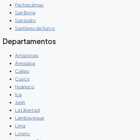
Pachacámac
San Borja
San Isidro
Santiago de Surco
Departamentos
Amazonas
Arequipa
Callao
Cusco
Huánuco
Ica
Junín
La Libertad
Lambayeque
Lima
Loreto