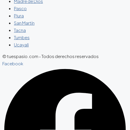
Madre de Dios
Pasco
Piura
San Martín
Tacna
Tumbes
Ucayali
© tuespasio.com - Todos derechos reservados
Facebook