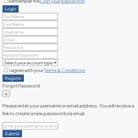
Remember me
Lost your password?
Login
I agree with your
Terms & Conditions
Register
Forgot Password
×
Please enter your username or email address. You will receive a
link to create a new password via email.
Submit