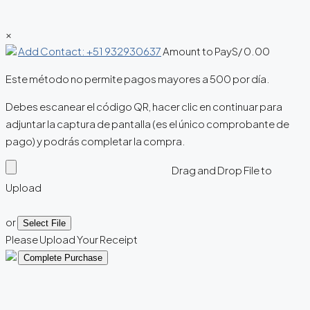
×
Add Contact: +51 932930637
Amount to Pay
S/
0.00
Este método no permite pagos mayores a 500 por día.
Debes escanear el código QR, hacer clic en continuar para
adjuntar la captura de pantalla (es el único comprobante de
pago) y podrás completar la compra.
Drag and Drop File to
Upload
or
Select File
Please Upload Your Receipt