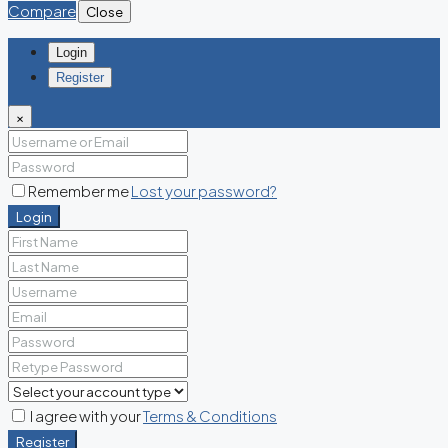
Compare
Close
Login
Register
×
Remember me
Lost your password?
Login
I agree with your
Terms & Conditions
Register