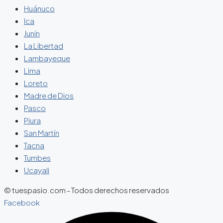
Huánuco
Ica
Junín
La Libertad
Lambayeque
Lima
Loreto
Madre de Dios
Pasco
Piura
San Martín
Tacna
Tumbes
Ucayali
© tuespasio.com - Todos derechos reservados
Facebook