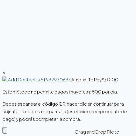
×
Add Contact: +51 932930637
Amount to Pay
S/
0.00
Este método no permite pagos mayores a 500 por día.
Debes escanear el código QR, hacer clic en continuar para
adjuntar la captura de pantalla (es el único comprobante de
pago) y podrás completar la compra.
Drag and Drop File to