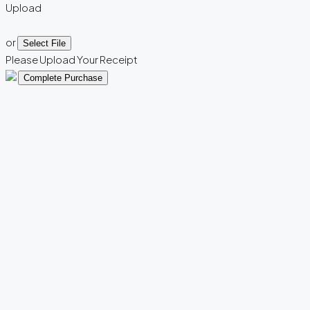
Upload
or
Select File
Please Upload Your Receipt