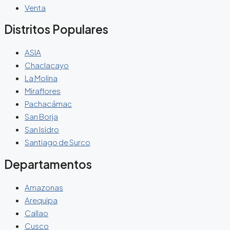
Venta
Distritos Populares
ASIA
Chaclacayo
La Molina
Miraflores
Pachacámac
San Borja
San Isidro
Santiago de Surco
Departamentos
Amazonas
Arequipa
Callao
Cusco