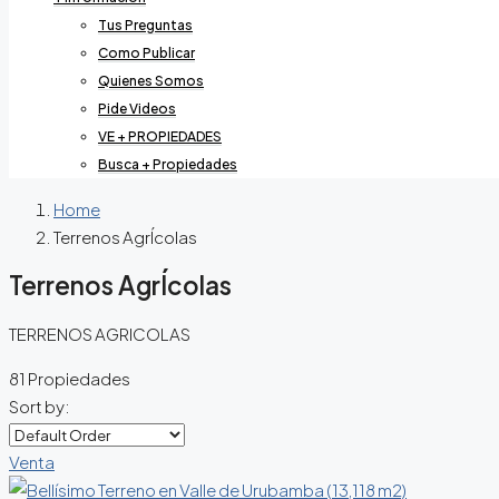
Tus Preguntas
Como Publicar
Quienes Somos
Pide Videos
VE + PROPIEDADES
Busca + Propiedades
Home
Terrenos AgrÍcolas
Terrenos AgrÍcolas
TERRENOS AGRICOLAS
81 Propiedades
Sort by:
Venta