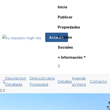
Inicio
Publicar
Propiedades
Pedidos
Acceder
Sociales
+ Información
Descripcion
Dirección de la
Agende
Detalles
Contacto
Detallada
Propiedad
un Visita
3