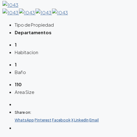
Tipo de Propiedad
Departamentos
1
Habitacion
1
Baño
110
Area Size
Share on:
WhatsApp
Pinterest
Facebook
X
LinkedIn
Email