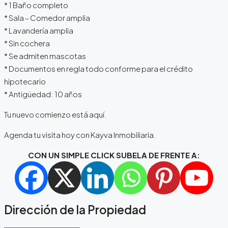
* 1 Baño completo
* Sala – Comedor amplia
* Lavandería amplia
* Sin cochera
* Se admiten mascotas
* Documentos en regla todo conforme para el crédito
hipotecario
* Antigüedad: 10 años
Tu nuevo comienzo está aquí.
Agenda tu visita hoy con Kayva Inmobiliaria.
CON UN SIMPLE CLICK SUBELA DE FRENTE A:
Dirección de la Propiedad