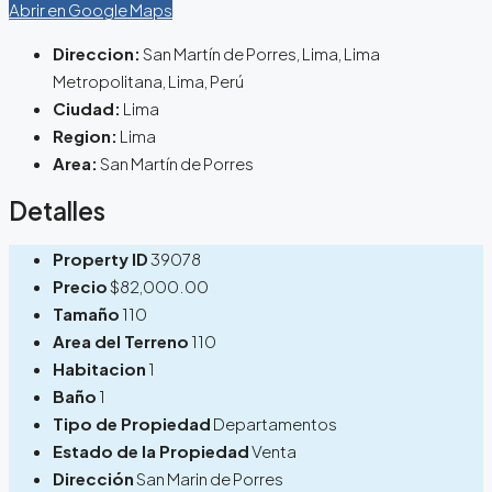
Abrir en Google Maps
Direccion:
San Martín de Porres, Lima, Lima
Metropolitana, Lima, Perú
Ciudad:
Lima
Region:
Lima
Area:
San Martín de Porres
Detalles
Property ID
39078
Precio
$82,000.00
Tamaño
110
Area del Terreno
110
Habitacion
1
Baño
1
Tipo de Propiedad
Departamentos
Estado de la Propiedad
Venta
Dirección
San Marin de Porres