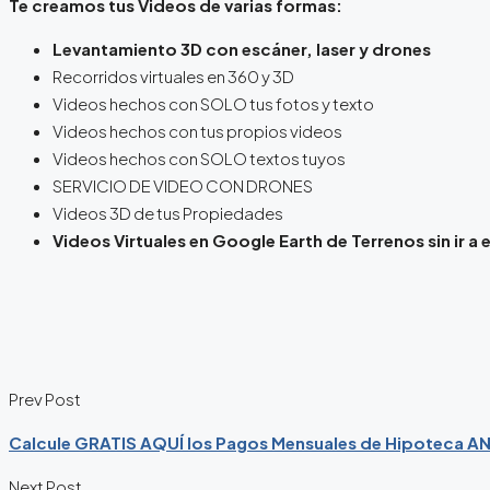
Te creamos tus Videos de varias formas:
Levantamiento 3D con escáner, laser y drones
Recorridos virtuales en 360 y 3D
Videos hechos con SOLO tus fotos y texto
Videos hechos con tus propios videos
Videos hechos con SOLO textos tuyos
SERVICIO DE VIDEO CON DRONES
Videos 3D de tus Propiedades
Videos Virtuales en Google Earth de Terrenos sin ir a e
Prev Post
Calcule GRATIS AQUÍ los Pagos Mensuales de Hipoteca 
Next Post