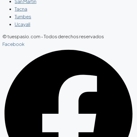
San Martín
Tacna
Tumbes
Ucayali
© tuespasio.com - Todos derechos reservados
Facebook