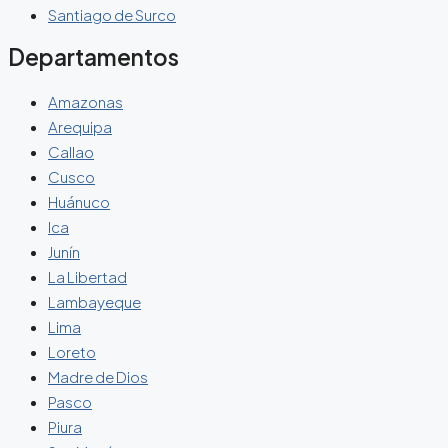
Santiago de Surco
Departamentos
Amazonas
Arequipa
Callao
Cusco
Huánuco
Ica
Junín
La Libertad
Lambayeque
Lima
Loreto
Madre de Dios
Pasco
Piura