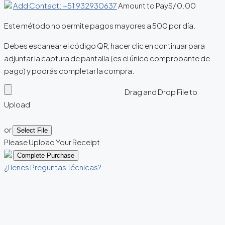
Add Contact: +51 932930637
Amount to Pay
S/
0.00
Este método no permite pagos mayores a 500 por día.
Debes escanear el código QR, hacer clic en continuar para
adjuntar la captura de pantalla (es el único comprobante de
pago) y podrás completar la compra.
Drag and Drop File to
Upload
or
Select File
Please Upload Your Receipt
¿Tienes Preguntas Técnicas?