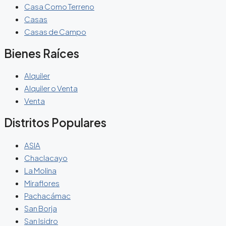
Casa Como Terreno
Casas
Casas de Campo
Bienes Raíces
Alquiler
Alquiler o Venta
Venta
Distritos Populares
ASIA
Chaclacayo
La Molina
Miraflores
Pachacámac
San Borja
San Isidro