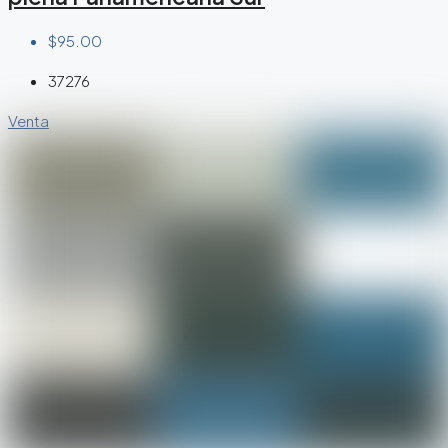
$95.00
37276
Venta