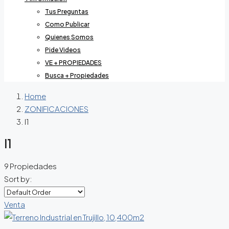
Tus Preguntas
Como Publicar
Quienes Somos
Pide Videos
VE + PROPIEDADES
Busca + Propiedades
Home
ZONIFICACIONES
I1
I1
9 Propiedades
Sort by:
Venta