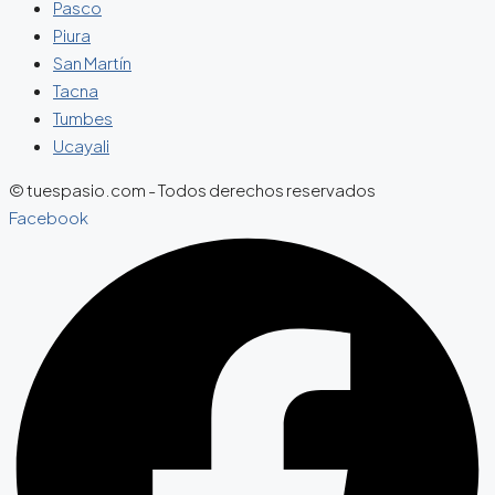
Pasco
Piura
San Martín
Tacna
Tumbes
Ucayali
© tuespasio.com - Todos derechos reservados
Facebook