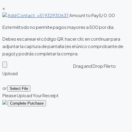
×
Add Contact: +51 932930637
Amount to Pay
S/
0.00
Este método no permite pagos mayores a 500 por día.
Debes escanear el código QR, hacer clic en continuar para
adjuntar la captura de pantalla (es el único comprobante de
pago) y podrás completar la compra.
Drag and Drop File to
Upload
or
Select File
Please Upload Your Receipt