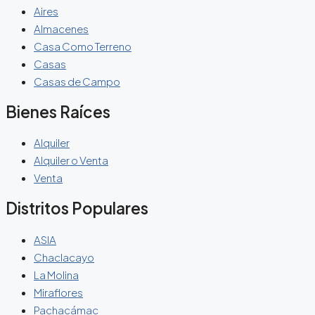
Aires
Almacenes
Casa Como Terreno
Casas
Casas de Campo
Bienes Raíces
Alquiler
Alquiler o Venta
Venta
Distritos Populares
ASIA
Chaclacayo
La Molina
Miraflores
Pachacámac