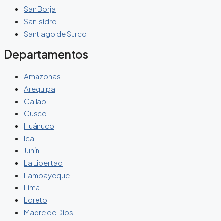
San Borja
San Isidro
Santiago de Surco
Departamentos
Amazonas
Arequipa
Callao
Cusco
Huánuco
Ica
Junín
La Libertad
Lambayeque
Lima
Loreto
Madre de Dios