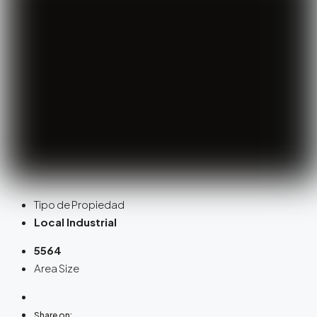
Tipo de Propiedad
Local Industrial
5564
Area Size
Share on: