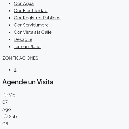
Con Agua
Con Electricidad
Con Registros Públicos
Con Servidumbre
Con Vista a la Calle
Desagüe
Terreno Plano
ZONIFICACIONES
I1
Agende un Visita
Vie
07
Ago
Sáb
08