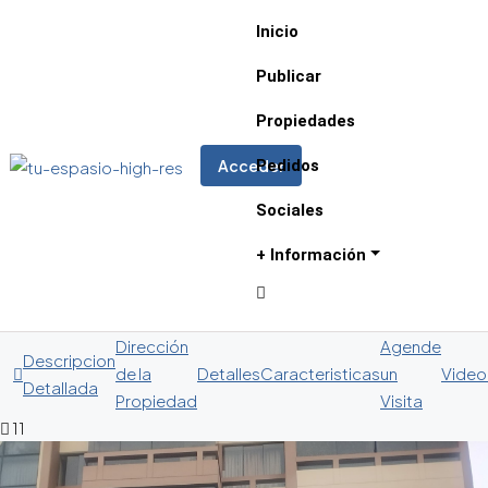
Inicio
Publicar
Propiedades
Pedidos
Acceder
Sociales
+ Información
Dirección
Agende
Descripcion
de la
Detalles
Caracteristicas
un
Video
Detallada
Propiedad
Visita
11