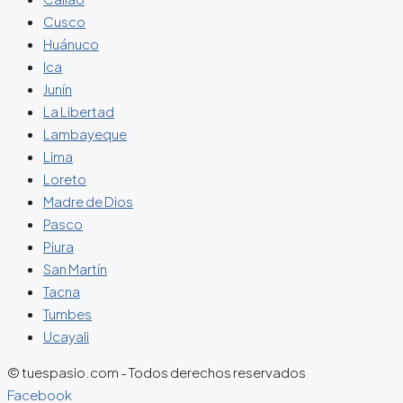
Cusco
Huánuco
Ica
Junín
La Libertad
Lambayeque
Lima
Loreto
Madre de Dios
Pasco
Piura
San Martín
Tacna
Tumbes
Ucayali
© tuespasio.com - Todos derechos reservados
Facebook