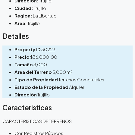
Direccion:
Trujillo
Ciudad:
Trujillo
Region:
La Libertad
Area:
Trujillo
Detalles
Property ID
30223
Precio
$36,000.00
Tamaño
3,000
Area del Terreno
3,000 m²
Tipo de Propiedad
Terrenos Comerciales
Estado de la Propiedad
Alquiler
Dirección
Trujillo
Caracteristicas
CARACTERISTICAS DE TERRENOS
Con Registros Públicos