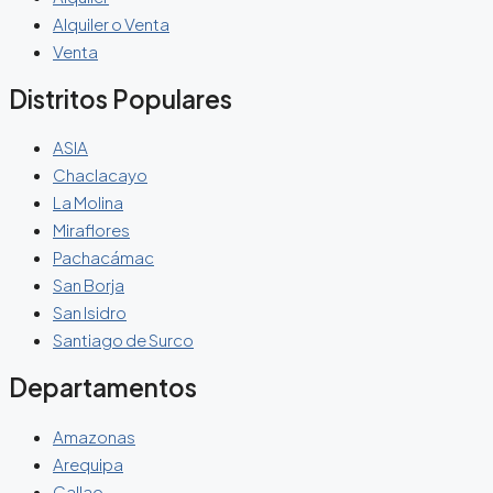
Alquiler o Venta
Venta
Distritos Populares
ASIA
Chaclacayo
La Molina
Miraflores
Pachacámac
San Borja
San Isidro
Santiago de Surco
Departamentos
Amazonas
Arequipa
Callao