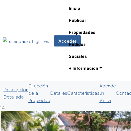
Inicio
Publicar
Propiedades
Acceder
Pedidos
Sociales
+ Información
Dirección
Agende
Descripcion
de la
Detalles
Caracteristicas
un
Conta
Detallada
Propiedad
Visita
14