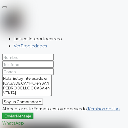
juan carlos portocarrero
Ver Propiedades
Al Aceptar este Formato estoy de acuerdo
Términos de Uso
Enviar Mensaje
WhatsApp