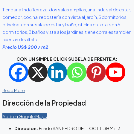
Tiene una linda Terraza, dos salas amplias, una linda sal de estar,
comedor, cocina, repostería con vista al jardín, 5 dormitorios,
principal con su sala de estar y baño, oficina en total son 5
dormitorios, 3 baños vista a los jardines, tiene corrales también
huertas de alfalfa
Precio US$ 200 / m2
CON UN SIMPLE CLICK SUBELA DE FRENTE A:
Read More
Dirección de la Propiedad
Abrir en Google Maps
Direccion:
Fundo SAN PEDRO DE LLOC Lt. 3H Mz. 3.