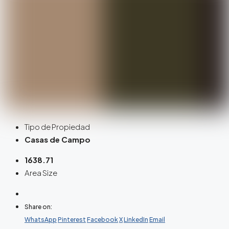
Tipo de Propiedad
Casas de Campo
1638.71
Area Size
Share on:
WhatsApp
Pinterest
Facebook
X
LinkedIn
Email