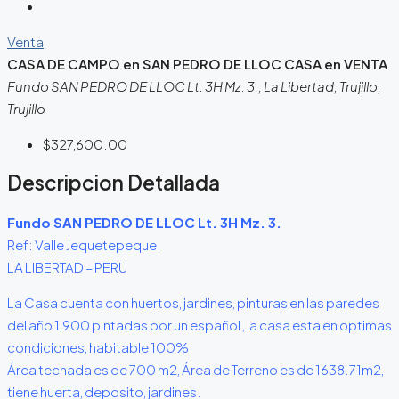
Venta
CASA DE CAMPO en SAN PEDRO DE LLOC CASA en VENTA
Fundo SAN PEDRO DE LLOC Lt. 3H Mz. 3., La Libertad, Trujillo,
Trujillo
$327,600.00
Descripcion Detallada
Fundo SAN PEDRO DE LLOC Lt. 3H Mz. 3.
Ref: Valle Jequetepeque.
LA LIBERTAD – PERU
La Casa cuenta con huertos, jardines, pinturas en las paredes
del año 1,900 pintadas por un español , la casa esta en optimas
condiciones, habitable 100%
Área techada es de 700 m2, Área de Terreno es de 1638.71m2,
tiene huerta, deposito, jardines.