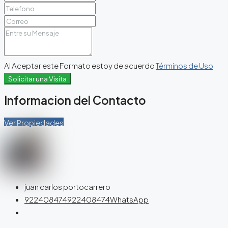
Al Aceptar este Formato estoy de acuerdo
Términos de Uso
Solicitar una Visita
Informacion del Contacto
Ver Propiedades
juan carlos portocarrero
922408474
922408474
WhatsApp