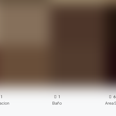
1
1
6
acion
Baño
Area 