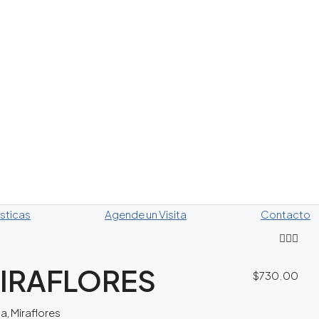
sticas
Agende un Visita
Contacto
MIRAFLORES
$730.00
a, Miraflores