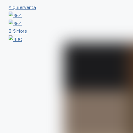
Alquiler
Venta
5 More