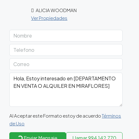
ALICIA WOODMAN
Ver Propiedades
Al Aceptar este Formato estoy de acuerdo
Términos
de Uso
Enviar Mensaje
Llamar
994 142 770