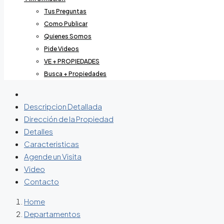
Tus Preguntas
Como Publicar
Quienes Somos
Pide Videos
VE + PROPIEDADES
Busca + Propiedades
Descripcion Detallada
Dirección de la Propiedad
Detalles
Caracteristicas
Agende un Visita
Video
Contacto
Home
Departamentos