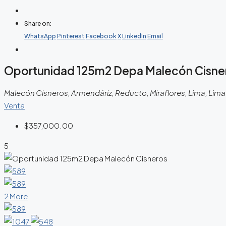
Share on:
WhatsApp
Pinterest
Facebook
X
LinkedIn
Email
Oportunidad 125m2 Depa Malecón Cisne
Malecón Cisneros, Armendáriz, Reducto, Miraflores, Lima, Lima M
Venta
$357,000.00
5
2 More