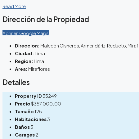
Read More
Dirección de la Propiedad
Abrir en Google Maps
Direccion:
Malecón Cisneros, Armendáriz, Reducto, Mirafl
Ciudad:
Lima
Region:
Lima
Area:
Miraflores
Detalles
Property ID
35249
Precio
$357,000.00
Tamaño
125
Habitaciones
3
Baños
3
Garages
2