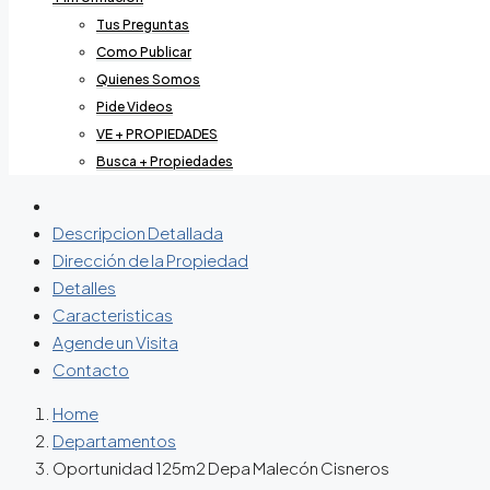
Tus Preguntas
Como Publicar
Quienes Somos
Pide Videos
VE + PROPIEDADES
Busca + Propiedades
Descripcion Detallada
Dirección de la Propiedad
Detalles
Caracteristicas
Agende un Visita
Contacto
Home
Departamentos
Oportunidad 125m2 Depa Malecón Cisneros