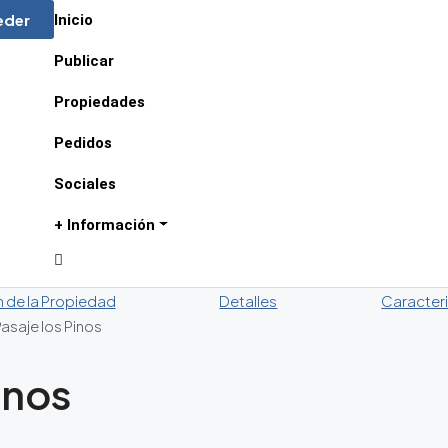
eder
Inicio
Publicar
Propiedades
Pedidos
Sociales
+ Información
n de la Propiedad
Detalles
Caracteri
asaje los Pinos
inos