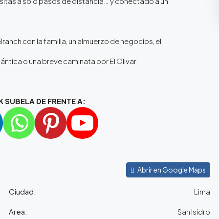
sitas a solo pasos de distancia… y conectado a un
Branch con la familia, un almuerzo de negocios, el
ántica o una breve caminata por El Olivar.
K SUBELA DE FRENTE A:
Abrir en Google Maps
Ciudad:
Lima
Area:
San Isidro