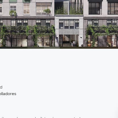
ad
lladores