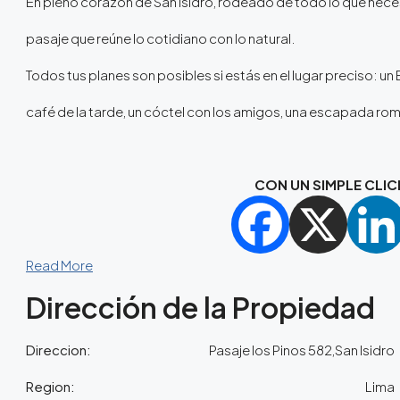
En pleno corazón de San Isidro, rodeado de todo lo que nece
pasaje que reúne lo cotidiano con lo natural.
Todos tus planes son posibles si estás en el lugar preciso: un 
café de la tarde, un cóctel con los amigos, una escapada rom
CON UN SIMPLE CLIC
Read More
Dirección de la Propiedad
Direccion:
Pasaje los Pinos 582,San Isidro
Region:
Lima