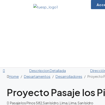
Acc
Descripcion Detallada
Direcció
Home
Departamentos
Desarrolladores
Proyecto P
Proyecto Pasaje los P
Pasaje los Pinos 582,San Isidro, Lima, Lima, San Isidro