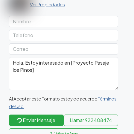
Ver Propiedades
Al Aceptar este Formato estoy de acuerdo
Términos
de Uso
Enviar Mensaje
Llamar
922408474
WhatsApp