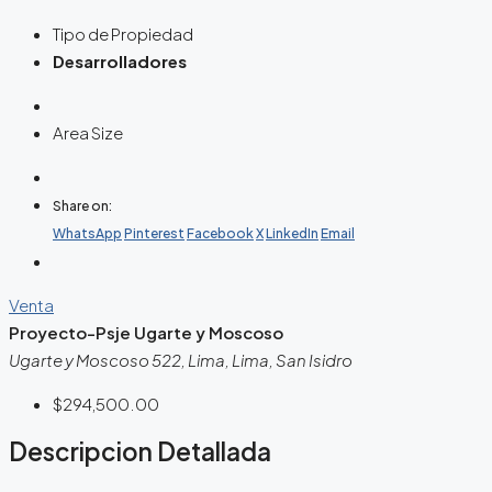
Tipo de Propiedad
Desarrolladores
Area Size
Share on:
WhatsApp
Pinterest
Facebook
X
LinkedIn
Email
Venta
Proyecto-Psje Ugarte y Moscoso
Ugarte y Moscoso 522, Lima, Lima, San Isidro
$294,500.00
Descripcion Detallada