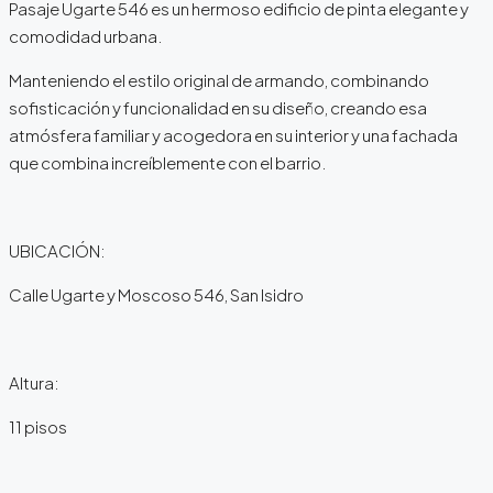
Pasaje Ugarte 546 es un hermoso edificio de pinta elegante y
comodidad urbana.
Manteniendo el estilo original de armando, combinando
sofisticación y funcionalidad en su diseño, creando esa
atmósfera familiar y acogedora en su interior y una fachada
que combina increíblemente con el barrio.
UBICACIÓN:
Calle Ugarte y Moscoso 546, San Isidro
Altura:
11 pisos