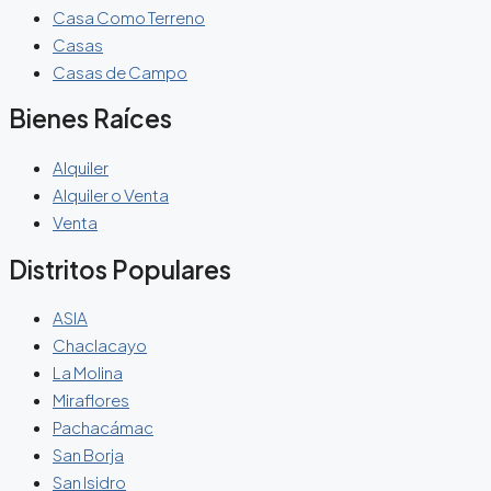
Casa Como Terreno
Casas
Casas de Campo
Bienes Raíces
Alquiler
Alquiler o Venta
Venta
Distritos Populares
ASIA
Chaclacayo
La Molina
Miraflores
Pachacámac
San Borja
San Isidro