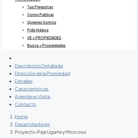
Tus Preguntas
Como Publicar
Quienes Somos
Pide Videos
VE + PROPIEDADES
Busca + Propiedades
Descripcion Detallada
Dirección de la Propiedad
Detalles
Caracteristicas
Agende un Visita
Contacto
Home
Desarrolladores
Proyecto-Psje Ugarte y Moscoso