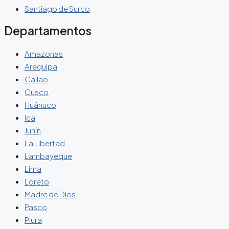
Santiago de Surco
Departamentos
Amazonas
Arequipa
Callao
Cusco
Huánuco
Ica
Junín
La Libertad
Lambayeque
Lima
Loreto
Madre de Dios
Pasco
Piura