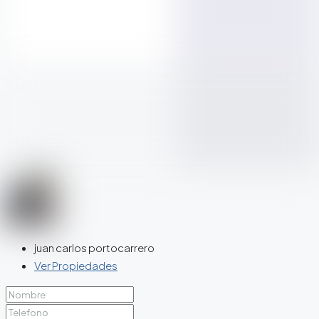
juan carlos portocarrero
Ver Propiedades