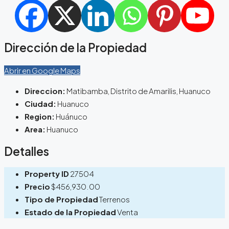
Dirección de la Propiedad
Abrir en Google Maps
Direccion:
Matibamba, Distrito de Amarilis, Huanuco
Ciudad:
Huanuco
Region:
Huánuco
Area:
Huanuco
Detalles
Property ID
27504
Precio
$456,930.00
Tipo de Propiedad
Terrenos
Estado de la Propiedad
Venta