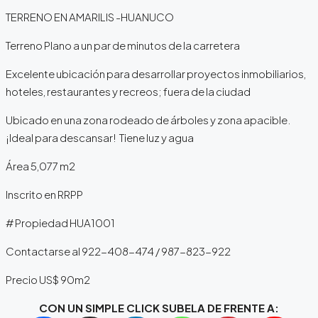
TERRENO EN AMARILIS -HUANUCO
Terreno Plano a un par de minutos de la carretera
Excelente ubicación para desarrollar proyectos inmobiliarios,
hoteles, restaurantes y recreos; fuera de la ciudad
Ubicado en una zona rodeado de árboles y zona apacible.
¡Ideal para descansar! Tiene luz y agua
Área 5,077 m2
Inscrito en RRPP
# Propiedad HUA1001
Contactarse al 922-408-474 / 987-823-922
Precio US$ 90m2
CON UN SIMPLE CLICK SUBELA DE FRENTE A: