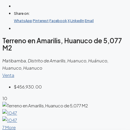
Share on:
WhatsApp
Pinterest
Facebook
X
LinkedIn
Email
Terreno en Amarilis, Huanuco de 5,077
M2
Matibamba, Distrito de Amarilis, Huanuco, Huánuco,
Huanuco, Huanuco
Venta
$456,930.00
10
7 More