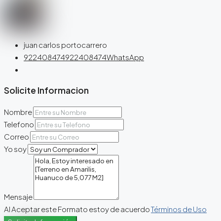
juan carlos portocarrero
922408474
922408474
WhatsApp
Solicite Informacion
Nombre
Telefono
Correo
Yo soy
Mensaje
Al Aceptar este Formato estoy de acuerdo
Términos de Uso