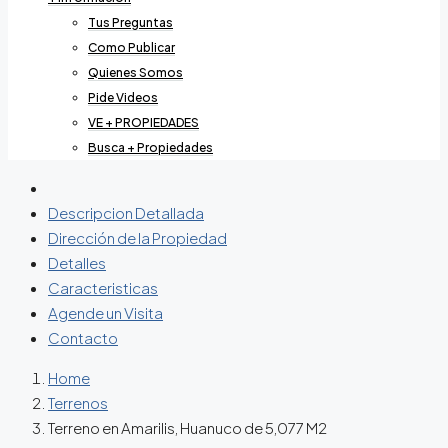
Tus Preguntas
Como Publicar
Quienes Somos
Pide Videos
VE + PROPIEDADES
Busca + Propiedades
Descripcion Detallada
Dirección de la Propiedad
Detalles
Caracteristicas
Agende un Visita
Contacto
Home
Terrenos
Terreno en Amarilis, Huanuco de 5,077 M2