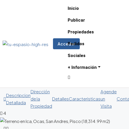
Inicio
Publicar
Propiedades
Pedidos
Acceder
Sociales
+ Información
Dirección
Agende
Descripcion
de la
Detalles
Caracteristicas
un
Cont
Detallada
Propiedad
Visita
4