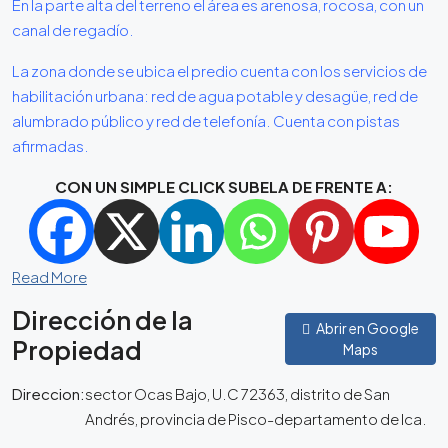
En la parte alta del terreno el área es arenosa, rocosa, con un
canal de regadío.
La zona donde se ubica el predio cuenta con los servicios de
habilitación urbana: red de agua potable y desagüe, red de
alumbrado público y red de telefonía. Cuenta con pistas
afirmadas.
CON UN SIMPLE CLICK SUBELA DE FRENTE A:
Read More
Dirección de la
Abrir en Google
Propiedad
Maps
Direccion:
sector Ocas Bajo, U.C 72363, distrito de San
Andrés, provincia de Pisco-departamento de Ica.