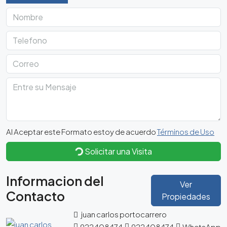
Al Aceptar este Formato estoy de acuerdo
Términos de Uso
Solicitar una Visita
Informacion del
Ver
Contacto
Propiedades
juan carlos portocarrero
922408474
922408474
WhatsApp