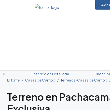
Acc
Descripcion Detallada
Direcció
Home
Casas de Campo
Terrenos-Casas de Campo
Terreno en Pachacam
Exclusiva