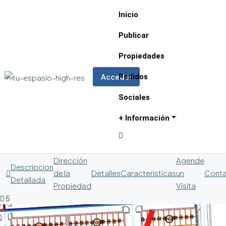
Inicio
Publicar
Propiedades
Pedidos
Acceder
Sociales
+ Información
Dirección
Agende
Descripcion
de la
Detalles
Caracteristicas
un
Cont
Detallada
Propiedad
Visita
5