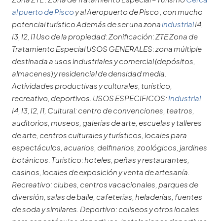
al puerto de Pisco
y al Aeropuerto de Pisco , con mucho
potencial turístico Además de ser una zona
industrial
I4,
I3, I2, I1 Uso de la propiedad: Zonificación: ZTE Zona de
Tratamiento Especial USOS GENERALES: zona múltiple
destinada a usos industriales y comercial (depósitos,
almacenes) y residencial de densidad media.
Actividades productivas y culturales, turístico,
recreativo, deportivos. USOS ESPECIFICOS:
Industrial
I4, I3, I2, I1, Cultural: centro de convenciones, teatros,
auditorios, museos, galerías de arte, escuelas y talleres
de arte, centros culturales y turísticos, locales para
espectáculos, acuarios, delfinarios, zoológicos, jardines
botánicos. Turístico: hoteles, peñas y restaurantes,
casinos, locales de exposición y venta de artesanía.
Recreativo: clubes, centros vacacionales, parques de
diversión, salas de baile, cafeterías, heladerías, fuentes
de soda y similares. Deportivo: coliseos y otros locales