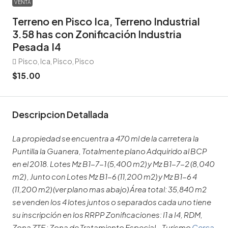
VENTA
Terreno en Pisco Ica, Terreno Industrial
3.58 has con Zonificación Industria
Pesada I4
Pisco, Ica, Pisco, Pisco
$15.00
Descripcion Detallada
La propiedad se encuentra a 470 ml de la carretera la
Puntilla la Guanera, Totalmente plano Adquirido al BCP
en el 2018. Lotes Mz B1-7-1 (5,400 m2) y Mz B1-7-2 (8,040
m2) , Junto con Lotes Mz B1-6 (11,200 m2) y Mz B1-6 4
(11,200 m2) (ver plano mas abajo) Área total: 35,840 m2
se venden los 4 lotes juntos o separados cada uno tiene
su inscripción en los RRPP Zonificaciones: I1 a I4, RDM,
Zona ZTE : Zona de Tratamiento Especial – Turismo
Cerca