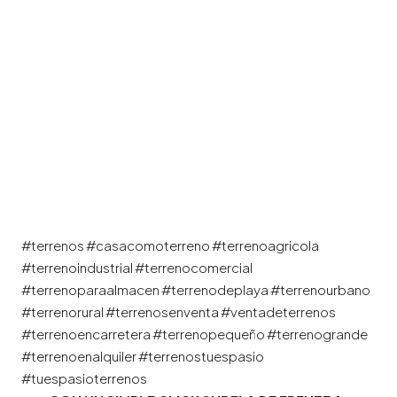
#terrenos #casacomoterreno #terrenoagricola
#terrenoindustrial #terrenocomercial
#terrenoparaalmacen #terrenodeplaya #terrenourbano
#terrenorural #terrenosenventa #ventadeterrenos
#terrenoencarretera #terrenopequeño #terrenogrande
#terrenoenalquiler #terrenostuespasio
#tuespasioterrenos