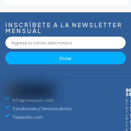
INSCRÍBETE A LA NEWSLETTER
MENSUAL
Enviar
S
B
D
D
R
R
P
info@tuespasio.com
Condiciones y Términos de Uso
TuespaSio.com