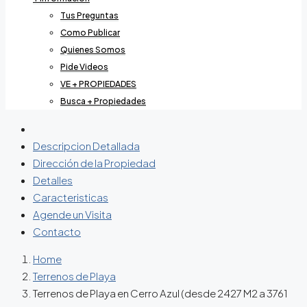
Tus Preguntas
Como Publicar
Quienes Somos
Pide Videos
VE + PROPIEDADES
Busca + Propiedades
Descripcion Detallada
Dirección de la Propiedad
Detalles
Caracteristicas
Agende un Visita
Contacto
Home
Terrenos de Playa
Terrenos de Playa en Cerro Azul (desde 2427 M2 a 3761