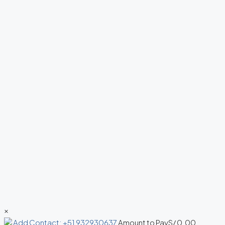
×
Add Contact: +51 932930637
Amount to Pay
S/
0.00