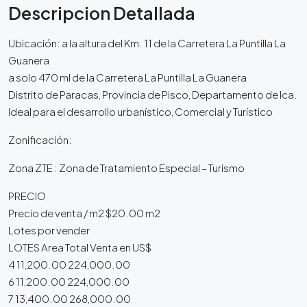
Descripcion Detallada
Ubicación: a la altura del Km. 11 de la Carretera La Puntilla La
Guanera
a solo 470 ml de la Carretera La Puntilla La Guanera
Distrito de Paracas, Provincia de Pisco, Departamento de Ica.
Ideal para el desarrollo urbanístico, Comercial y Turístico
Zonificación:
Zona ZTE : Zona de Tratamiento Especial – Turismo
PRECIO
Precio de venta / m2 $20.00 m2
Lotes por vender
LOTES Area Total Venta en US$
4 11,200.00 224,000.00
6 11,200.00 224,000.00
7 13,400.00 268,000.00