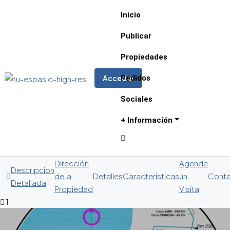
Inicio
Publicar
Propiedades
Pedidos
Acceder
Sociales
+ Información
Dirección
Agende
Descripcion
de la
Detalles
Caracteristicas
un
Cont
Detallada
Propiedad
Visita
1