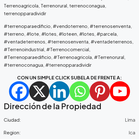
Terrenoagricola, Terrenorural, terrenoconagua,
terrenopparadividir
#terrenoparaedificio, #vendoterreno, #terrenosenventa,
#terreno, #lote, #lotes, #loteen, #lotes, #parcela,
#ventadeterrenos, #terrenosenventa, #ventadeterrenos,
#Terrenoindustrial, #Terrenocomercial,
#Terrenoparaedificio, #Terrenoagricola, #Terrenorural,
#terrenoconagua, #terrenopparadividir
CON UN SIMPLE CLICK SUBELA DE FRENTE A:
Dirección de la Propiedad
Ciudad:
Lima
Region:
Ica