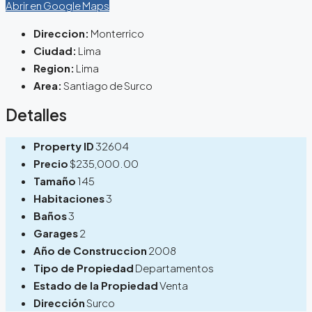
Abrir en Google Maps
Direccion:
Monterrico
Ciudad:
Lima
Region:
Lima
Area:
Santiago de Surco
Detalles
Property ID
32604
Precio
$235,000.00
Tamaño
145
Habitaciones
3
Baños
3
Garages
2
Año de Construccion
2008
Tipo de Propiedad
Departamentos
Estado de la Propiedad
Venta
Dirección
Surco