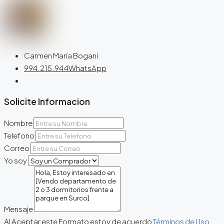
Carmen María Bogani
994.215.944
WhatsApp
Solicite Informacion
Nombre
Telefono
Correo
Yo soy
Mensaje
Al Aceptar este Formato estoy de acuerdo
Términos de Uso