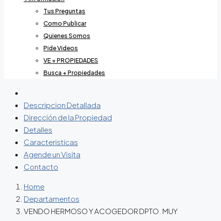
Tus Preguntas
Como Publicar
Quienes Somos
Pide Videos
VE + PROPIEDADES
Busca + Propiedades
Descripcion Detallada
Dirección de la Propiedad
Detalles
Caracteristicas
Agende un Visita
Contacto
Home
Departamentos
VENDO HERMOSO Y ACOGEDOR DPTO. MUY