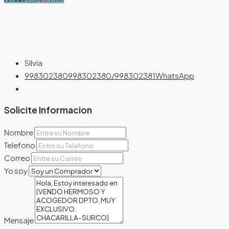
Silvia
998302380
998302380/998302381
WhatsApp
Solicite Informacion
Nombre
Telefono
Correo
Yo soy
Mensaje