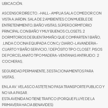
UBICACIÓN.
ASCENSOR DIRECTO.-HALL- AMPLIA SALA COMEDOR CON
VISTA A JARDIN. SALA DE 2 AMBIENTES CON MUEBLE DE
ENTRETENIMIENTO, BAÑO VISITAS, SÚPER DORMITORIO
PRINCIPAL CON BAÑO Y MUY BUENOS CLOSETS, 2
DORMITORIOS DE BUEN TAMAÑO QUE COMPARTEN 1 BAÑO,
.LINDA COCINA EQUIPADA CON C/.DIARIO-LAVANDERIA-
CUARTO Y BAÑO SERVICIO, 1 DEPÓSITO TIPO CLOSET. PISOS
DE PORCELANATO TIPO MADERA-VENTANAS ANTIRUIDO. 2
COCHERAS.
SEGURIDAD PERMANENTE, 3 ESTACIONAMIENTOS PARA
VISITAS.
EN LA AV. VELASCO ASTETE NO PASA TRANSPORTE PUBLICO Y
NO VA A PASAR.
ESTA AVENIDA NO TIENE TRAFICO (PORQUE FLUYE DE LA
PRIMAVERA HACIA BENAVIDES)