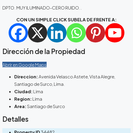
DPTO. MUY ILUMINADO-CERO RUIDO..
CON UN SIMPLE CLICK SUBELA DE FRENTE A:
Dirección de la Propiedad
Abrir en Google Maps
Direccion:
Avenida Velasco Astete, Vista Alegre,
Santiago de Surco, Lima.
Ciudad:
Lima
Region:
Lima
Area:
Santiago de Surco
Detalles
Property ID
34482