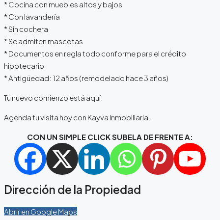
* Cocina con muebles altos y bajos
* Con lavandería
* Sin cochera
* Se admiten mascotas
* Documentos en regla todo conforme para el crédito
hipotecario
* Antigüedad: 12 años (remodelado hace 3 años)
Tu nuevo comienzo está aquí.
Agenda tu visita hoy con Kayva Inmobiliaria.
CON UN SIMPLE CLICK SUBELA DE FRENTE A:
Dirección de la Propiedad
Abrir en Google Maps