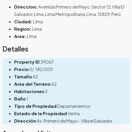
Direccion:
Avenida Primero de Mayo, Sector 12, Villa El
Salvador, Lima, Lima Metropolitana, Lima, 15829, Perú
Ciudad:
Lima
Region:
Lima
Area:
Lima
Detalles
Property ID
39067
Precio
S/.182,000
Tamaño
62
Area del Terreno
62
Habitaciones
3
Baño
1
Tipo de Propiedad
Departamentos
Estado de la Propiedad
Venta
Dirección
Av. Primero de Mayo - Villa el Salvador