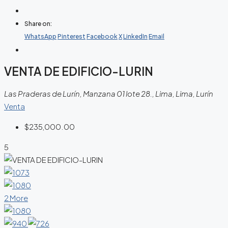
Share on:
WhatsApp
Pinterest
Facebook
X
LinkedIn
Email
VENTA DE EDIFICIO-LURIN
Las Praderas de Lurín, Manzana 01 lote 28., Lima, Lima, Lurín
Venta
$235,000.00
5
2 More