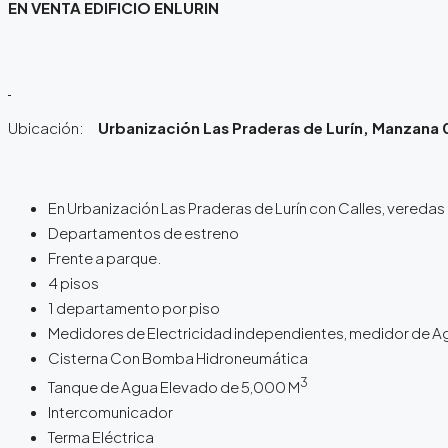
EN VENTA EDIFICIO ENLURIN
Ubicación:
Urbanización Las Praderas de Lurín, Manzana 0
En Urbanización Las Praderas de Lurín con Calles, veredas 
Departamentos de estreno
Frente a parque.
4 pisos
1 departamento por piso
Medidores de Electricidad independientes, medidor de 
Cisterna Con Bomba Hidroneumática
3
Tanque de Agua Elevado de 5,000 M
Intercomunicador
Terma Eléctrica