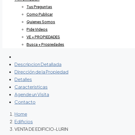
Tus Preguntas
Como Publicar
Quienes Somos
Pide Videos
VE + PROPIEDADES
Busca + Propiedades
Descripcion Detallada
Dirección de la Propiedad
Detalles
Caracteristicas
Agende un Visita
Contacto
Home
Edificios
VENTA DE EDIFICIO-LURIN