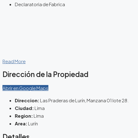
Declaratoria de Fabrica
Read More
Dirección de la Propiedad
Abrir en Google Maps
Direccion:
Las Praderas de Lurín, Manzana 01 lote 28.
Ciudad:
Lima
Region:
Lima
Area:
Lurín
Detalles