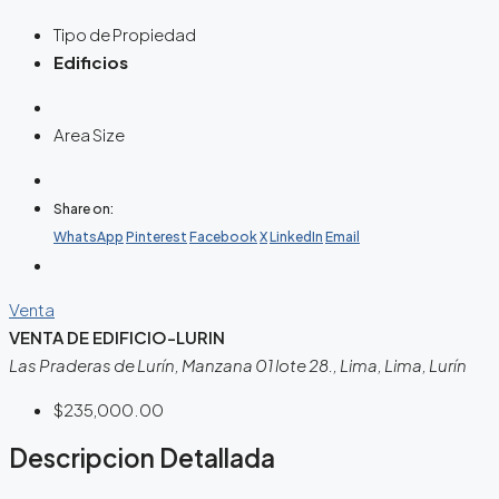
Tipo de Propiedad
Edificios
Area Size
Share on:
WhatsApp
Pinterest
Facebook
X
LinkedIn
Email
Venta
VENTA DE EDIFICIO-LURIN
Las Praderas de Lurín, Manzana 01 lote 28., Lima, Lima, Lurín
$235,000.00
Descripcion Detallada