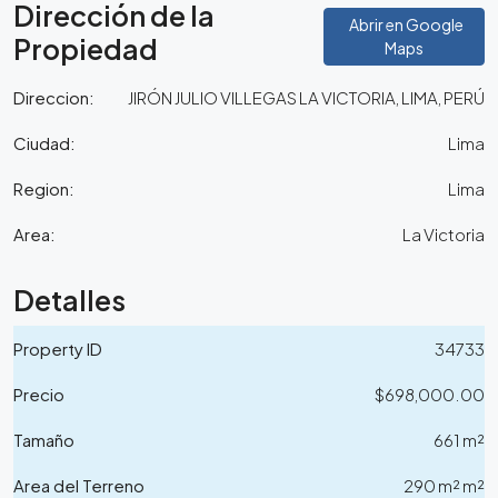
Dirección de la
Abrir en Google
Propiedad
Maps
Direccion:
JIRÓN JULIO VILLEGAS LA VICTORIA, LIMA, PERÚ
Ciudad:
Lima
Region:
Lima
Area:
La Victoria
Detalles
Property ID
34733
Precio
$698,000.00
Tamaño
661 m²
Area del Terreno
290 m² m²