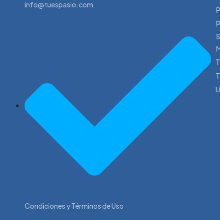
info@tuespasio.com
P
P
S
M
T
U
Condiciones y Términos de Uso