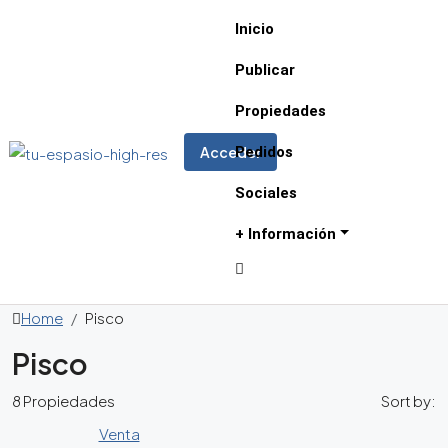
Inicio
Publicar
Propiedades
Pedidos
Acceder
Sociales
+ Información
Home
Pisco
Pisco
8 Propiedades
Sort by:
Venta