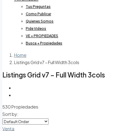
Tus Preguntas
Como Publicar
Quienes Somos
Pide Videos
VE + PROPIEDADES
Busca + Propiedades
Home
Listings Grid v7 – Full Width 3cols
Listings Grid v7 – Full Width 3cols
530 Propiedades
Sort by:
Venta