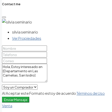
Contact me
silvia seminario
Ver Propiedades
Al Aceptar este Formato estoy de acuerdo
Términos de Uso
Enviar Mensaje
Venta