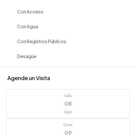
Con Acceso
Con Agua
Con Registros Públicos
Desagüe
Agende un Visita
Sáb
08
Ago
Dom
09