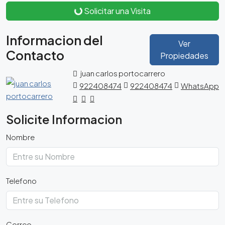
Solicitar una Visita
Informacion del
Ver
Contacto
Propiedades
juan carlos portocarrero
922408474
922408474
WhatsApp
Solicite Informacion
Nombre
Telefono
Correo