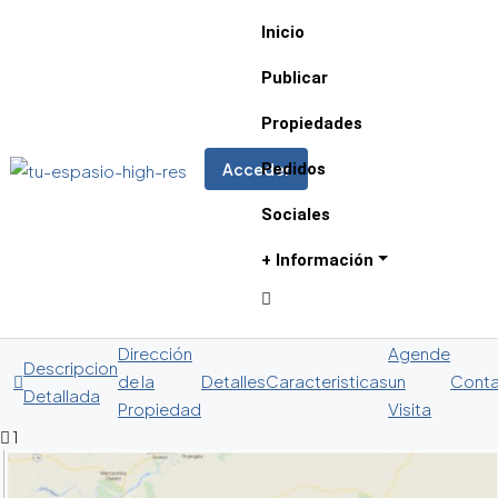
Inicio
Publicar
Propiedades
Pedidos
Acceder
Sociales
+ Información
Dirección
Agende
Descripcion
de la
Detalles
Caracteristicas
un
Cont
Detallada
Propiedad
Visita
1