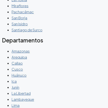
Miraflores
Pachacámac
San Borja
San Isidro
Santiago de Surco
Departamentos
Amazonas
Arequipa
Callao
Cusco
Huánuco
Ica
Junín
La Libertad
Lambayeque
Lima