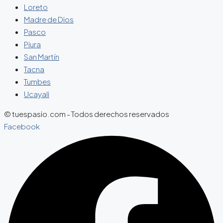
Loreto
Madre de Dios
Pasco
Piura
San Martín
Tacna
Tumbes
Ucayali
© tuespasio.com - Todos derechos reservados
Facebook