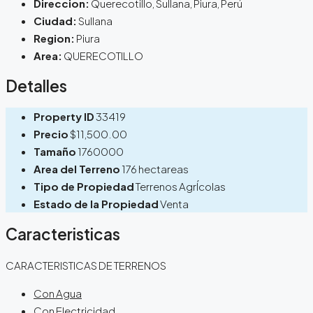
Direccion:
Querecotillo, Sullana, Piura, Perú
Ciudad:
Sullana
Region:
Piura
Area:
QUERECOTILLO
Detalles
Property ID
33419
Precio
$11,500.00
Tamaño
1760000
Area del Terreno
176 hectareas
Tipo de Propiedad
Terrenos AgrÍcolas
Estado de la Propiedad
Venta
Caracteristicas
CARACTERISTICAS DE TERRENOS
Con Agua
Con Electricidad