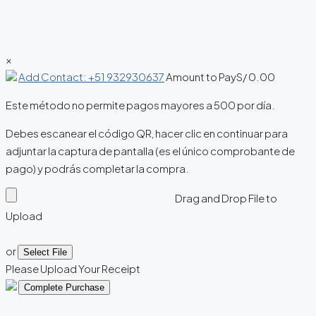
×
Add Contact: +51 932930637
Amount to Pay
S/
0.00
Este método no permite pagos mayores a 500 por día.
Debes escanear el código QR, hacer clic en continuar para
adjuntar la captura de pantalla (es el único comprobante de
pago) y podrás completar la compra.
Drag and Drop File to
Upload
or
Select File
Please Upload Your Receipt