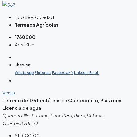
Tipo de Propiedad
Terrenos AgrÍcolas
1760000
Area Size
Share on:
WhatsApp
Pinterest
Facebook
X
LinkedIn
Email
Venta
Terreno de 176 hectáreas en Querecotillo, Piura con
Licencia de agua
Querecotillo, Sullana, Piura, Perú, Piura, Sullana,
QUERECOTILLO
$11,500.00