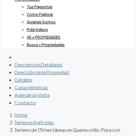
Tus Preguntas
Como Publicar
Quienes Somos
Pide Videos
VE + PROPIEDADES
Busca + Propiedades
Descripcion Detallada
Dirección de la Propiedad
Detalles
Caracteristicas
Agende un Visita
Contacto
Home
Terrenos AgrÍcolas
Terreno de 176 hectáreas en Querecotillo, Piura con