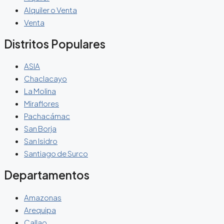
Alquiler o Venta
Venta
Distritos Populares
ASIA
Chaclacayo
La Molina
Miraflores
Pachacámac
San Borja
San Isidro
Santiago de Surco
Departamentos
Amazonas
Arequipa
Callao