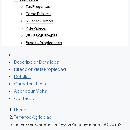
Tus Preguntas
Como Publicar
Quienes Somos
Pide Videos
VE + PROPIEDADES
Busca + Propiedades
Descripcion Detallada
Dirección de la Propiedad
Detalles
Caracteristicas
Agende un Visita
Contacto
Home
Terrenos AgrÍcolas
Terreno en Cañete frente a la Panamericana 15000 m2