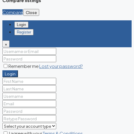
Compare listings
Compare
Close
Login
Register
×
Remember me
Lost your password?
Login
I agree with your
Terms & Conditions