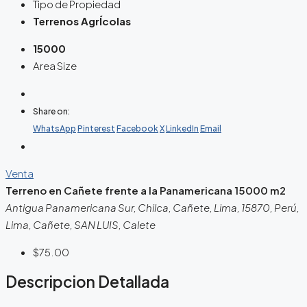
Tipo de Propiedad
Terrenos AgrÍcolas
15000
Area Size
Share on:
WhatsApp
Pinterest
Facebook
X
LinkedIn
Email
Venta
Terreno en Cañete frente a la Panamericana 15000 m2
Antigua Panamericana Sur, Chilca, Cañete, Lima, 15870, Perú,
Lima, Cañete, SAN LUIS, Calete
$75.00
Descripcion Detallada