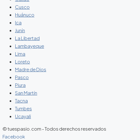
Cusco
Huánuco
Ica
Junín
La Libertad
Lambayeque
Lima
Loreto
Madre de Dios
Pasco
Piura
San Martín
Tacna
Tumbes
Ucayali
© tuespasio.com - Todos derechos reservados
Facebook