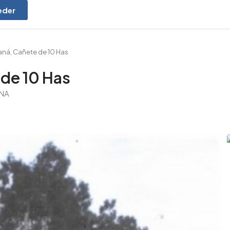
eder
aná, Cañete de 10 Has
 de 10 Has
ANA