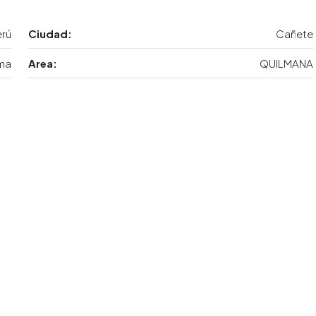
erú
Ciudad:
Cañete
ma
Area:
QUILMANA