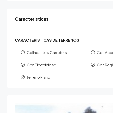
Caracteristicas
CARACTERISTICAS DE TERRENOS
Colindante a Carretera
Con Acc
Con Electricidad
Con Regi
Terreno Plano