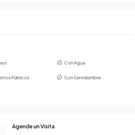
eso
Con Agua
stros Públicos
Con Servidumbre
Agende un Visita